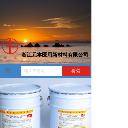
浙江元本医用新材料有限公司  
T
o
g
g
l
e
n
a
v
i
g