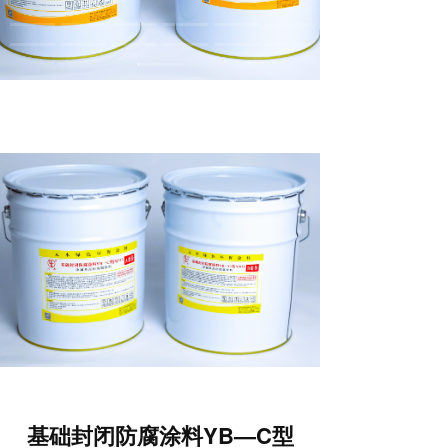
a
t
i
o
n
基础封闭防腐涂料YB—C型