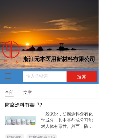
浙江元本医用新材料有限公司  
T
o
g
全部
文章
g
l
防腐涂料有毒吗?
e
n
一般来说，防腐涂料含有化
a
学成分，其中某些成分可能
v
对人体有毒性。然而，防腐
i
涂料经过严格的研发和测
防腐涂料
防腐涂料有毒吗
g