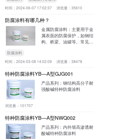
试，通常在正确使用和操作
a
的情况下是安全的。
时间：
2024-06-07 17:02:37
浏览量：
35610
t
i
防腐涂料有哪几种？
o
金属防腐涂料：主要用于金
n
属表面的防腐保护，如钢结
构、桥梁、油罐等。常见的
金属防腐涂料包括锌丰富涂
防腐涂料
料、铝金属化合物涂料、铅
酸涂料等。
时间：
2024-03-08 14:02:09
浏览量：
38478
特种防腐涂料YB—A型GJG001
产品系列：钢结构高分子耐
强酸碱特种防腐涂料
浏览量：
101707
特种防腐涂料YB—A型NWQ002
产品系列：内外墙高渗透耐
酸碱特种防腐涂料