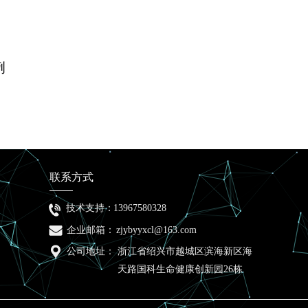
例
联系方式
技术支持：
13967580328
企业邮箱：
zjybyyxcl@163.com
公司地址：
浙江省绍兴市越城区滨海新区海
天路国科生命健康创新园26栋