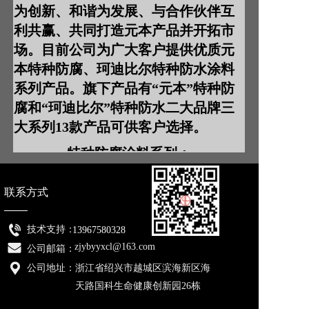
为创新、和谐为发展、与合作伙伴互
利共赢、共同打造元本产品并开拓市
场。目前公司为广大客户提供优质元
本特种防腐、珂迪比尔特种防水涂料
系列产品。旗下产品有“元本”特种防
腐和“珂迪比尔”特种防水二大品牌三
大系列13款产品可供客户选择。
一、特种防腐涂料系列：
1、产品名称：特种防腐涂料YB—A型GJG001
产品系列：钢结构高分子耐强酸碱特种防腐涂料
联系方式
2、产品名称：特种防腐涂料YB—A型NWQ002
产品系列：内外墙高渗透耐酸碱特种防腐涂料
3、产品名称：特种防腐涂料YB—A型WSC003
技术支持： 
13967580328
产品系列：
改性聚氨酯防腐涂料
zjybyyxcl@163.com
公司邮箱： 
4、产品名称：特种防腐涂料YB—A型GDP004
产品系列：高渗透耐酸碱特种防腐地坪涂料
公司地址：
浙江省绍兴市越城区滨海新区海
5、产品名称：特种防腐涂料YB—A型NGW005
天路国科生命健康创新园26栋
产品系列：高渗透耐高温重防腐涂料
6、产品名称：特种防腐涂料YB—A型COD006