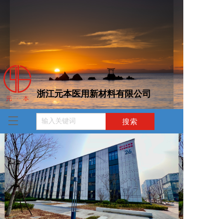
浙江元本医用新材料有限公司  
T
o
g
g
l
e
n
a
v
i
g